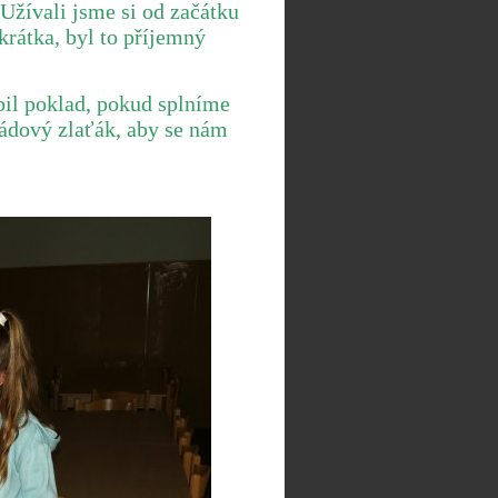
 Užívali jsme si od začátku
krátka, byl to příjemný
bil poklad, pokud splníme
ádový zlaťák, aby se nám