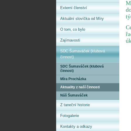
Má
Externí členství
do
t
Aktuální slovíčka od Míry
Ce
O tom‚ co bylo
řa
úk
Zajímavosti
SDC Šumaváček (klubová
činnost)
SDC Šumaváček (klubová
činnost)
Míra Procházka
Aktuality z naší činnosti
Náš Šumaváček
Z taneční historie
Fotogalerie
Kontakty a odkazy