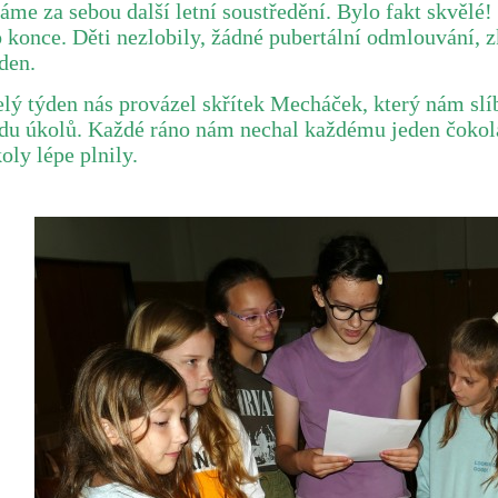
me za sebou další letní soustředění. Bylo fakt skvělé!
 konce. Děti nezlobily, žádné pubertální odmlouvání, z
ýden.
lý týden nás provázel skřítek Mecháček, který nám slí
du úkolů. Každé ráno nám nechal každému jeden čokol
oly lépe plnily.