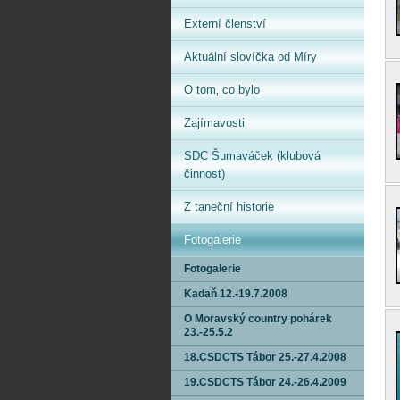
Externí členství
Aktuální slovíčka od Míry
O tom‚ co bylo
Zajímavosti
SDC Šumaváček (klubová
činnost)
Z taneční historie
Fotogalerie
Fotogalerie
Kadaň 12.-19.7.2008
O Moravský country pohárek
23.-25.5.2
18.CSDCTS Tábor 25.-27.4.2008
19.CSDCTS Tábor 24.-26.4.2009