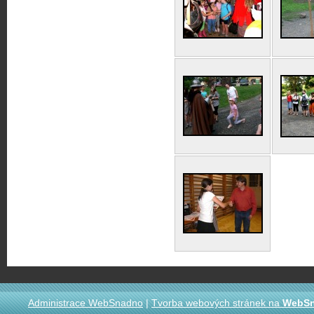
Administrace WebSnadno
|
Tvorba webových stránek na
WebS