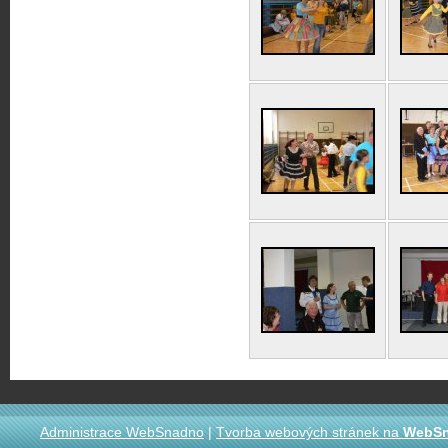
Administrace WebSnadno
|
Tvorba webových stránek na
WebS