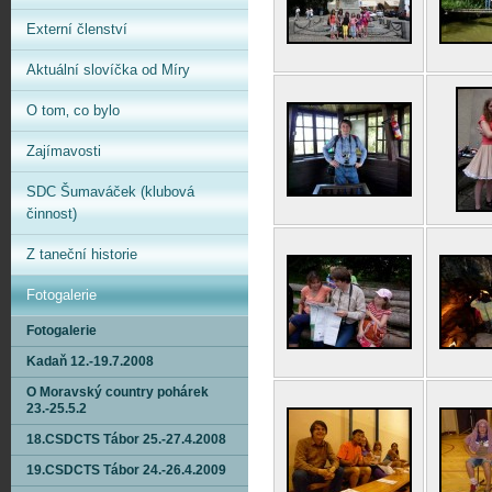
Externí členství
Aktuální slovíčka od Míry
O tom‚ co bylo
Zajímavosti
SDC Šumaváček (klubová
činnost)
Z taneční historie
Fotogalerie
Fotogalerie
Kadaň 12.-19.7.2008
O Moravský country pohárek
23.-25.5.2
18.CSDCTS Tábor 25.-27.4.2008
19.CSDCTS Tábor 24.-26.4.2009