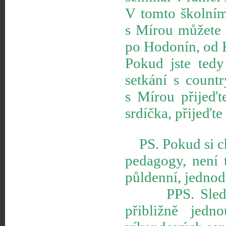
V tomto školním 
s Mírou můžete 
po Hodonín, od 
Pokud jste tedy
setkání s count
s Mírou přijeďt
srdíčka, přijeďt
PS. Pokud si ch
pedagogy, není 
půldenní, jednod
PPS. Sledujte 
přibližně jed