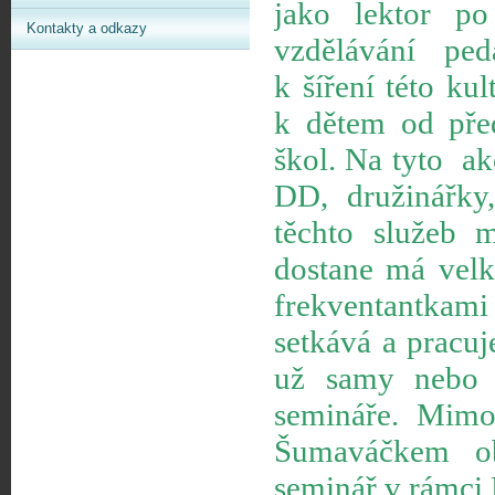
jako lektor p
Kontakty a odkazy
vzdělávání pe
k šíření této kul
k dětem od před
škol. Na tyto ak
DD, družinářky,
těchto služeb 
dostane má velk
frekventantkami
setkává a pracuj
už samy nebo s
semináře. Mim
Šumaváčkem obv
seminář v rámci