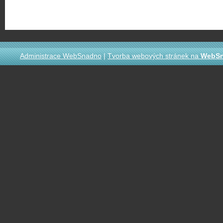
Administrace WebSnadno
|
Tvorba webových stránek na
WebS