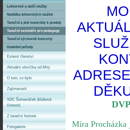
MO
Lektorské a další služby
Nabídka lektorských služeb
AKTUÁL
Taneční a jiné materiály k prodeji
Taneční semináře pro pedagogy
SLUŽ
Taneční výchovné koncerty
Hudební pořady
KON
Externí členství
Aktuální slovíčka od Míry
ADRESE:
O tom‚ co bylo
DĚKU
Zajímavosti
SDC Šumaváček (klubová
DVP
činnost)
Z taneční historie
Míra Procházka j
Fotogalerie