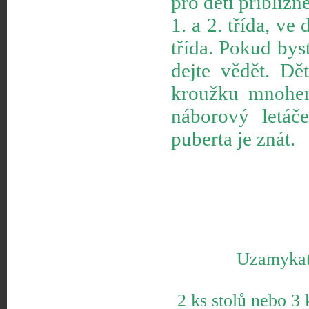
pro děti přibliž
1. a 2. třída, ve
třída. Pokud bys
dejte vědět. Dě
kroužku mnohem 
náborový letáč
puberta je znát.
Uzamykate
2 ks stolů nebo 3 