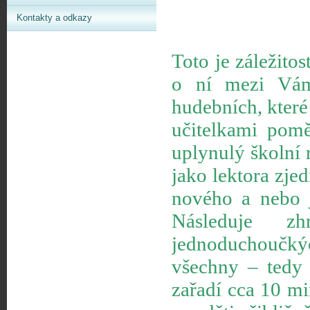
Kontakty a odkazy
Toto je záležitos
o ní mezi Vám
hudebních, které
učitelkami pomě
uplynulý školní 
jako lektora zje
nového a nebo j
Následuje z
jednoduchoučký
všechny – tedy 
zařadí cca 10 mi