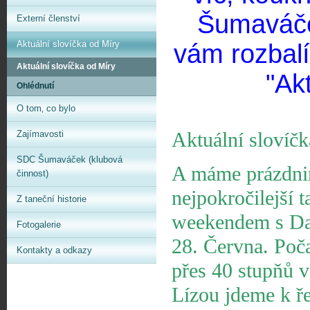
Šumaváček
Externí členství
Aktuální slovíčka od Míry
vám rozbalí
Aktuální slovíčka od Míry
"Akt
Ohlédnutí
O tom‚ co bylo
Aktuální slovíčk
Zajímavosti
SDC Šumaváček (klubová
A máme prázdnin
činnost)
nejpokročilejší 
Z taneční historie
weekendem s D
Fotogalerie
28. Června. Poča
Kontakty a odkazy
přes 40 stupňů v
Lízou jdeme k ře