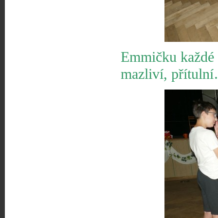
Emmičku každé r
mazliví, přítuln