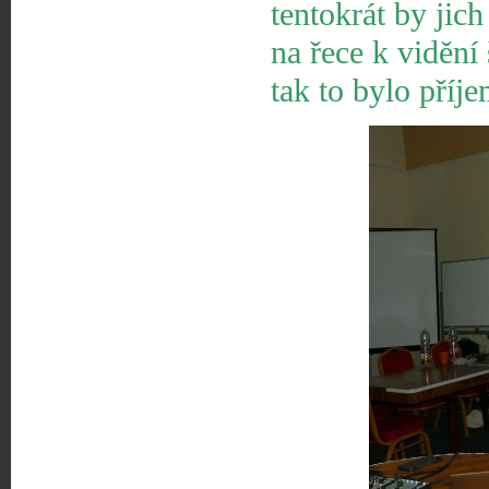
tentokrát by jic
na řece k vidění
tak to bylo příj