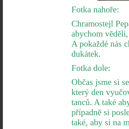
Fotka nahoře:
Chramostejl Pep
abychom věděli,
A pokaždé nás ch
dukátek.
Fotka dole:
Občas jsme si sed
který den vyučov
tanců. A také ab
případně si posl
také, aby si na 