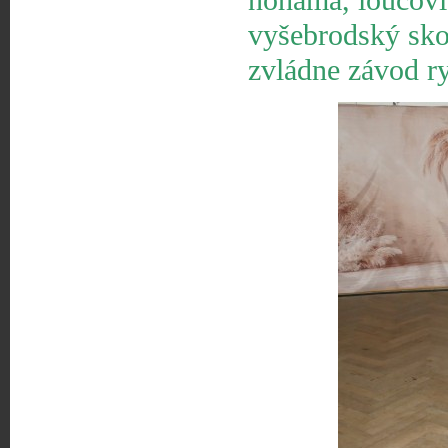
nohama, loučovi
vyšebrodský skok
zvládne závod ry