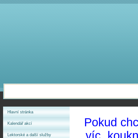
Hlavní stránka
Pokud chce
Kalendář akcí
víc, koukn
Lektorské a další služby