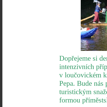
Dopřejeme si de
intenzivních pří
v loučovickém ku
Pepa. Bude nás 
turistickým sna
formou příměsts