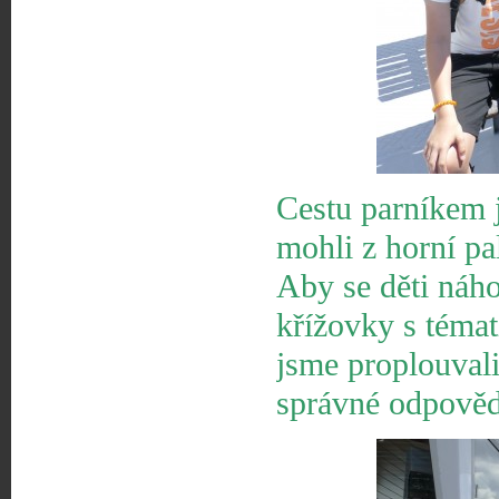
Cestu parníkem j
mohli z horní p
Aby se děti náho
křížovky s témat
jsme proplouval
správné odpověd